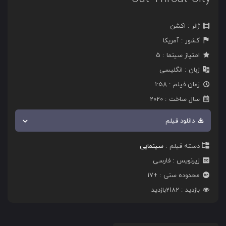
ژانر
اکشن
کشور
آمریکا
امتیاز سینما
5
زبان
انگلیسی
زمان فیلم
1:58
سال ساخت
2020
دانلود فیلم
دسته فیلم
سینمایی
زیرنویس
فارسی
محدوده سنی
+17
بازدید
2182
بازدید