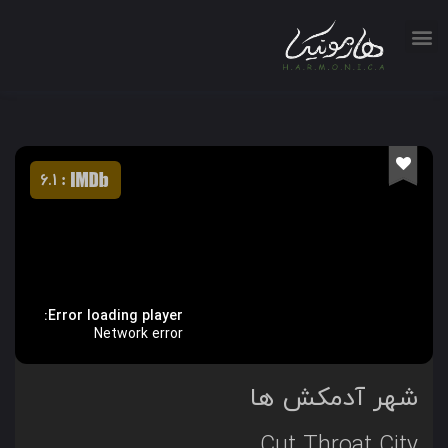
6.1
:
Error loading player:
Network error
شهر آدمکش ها
Cut Throat City