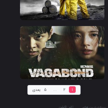
2018
1:30
7.6
2019
1:30
7.6
1
2
…
5
بعدی
ژانر: اکشن
پربازدیترین های