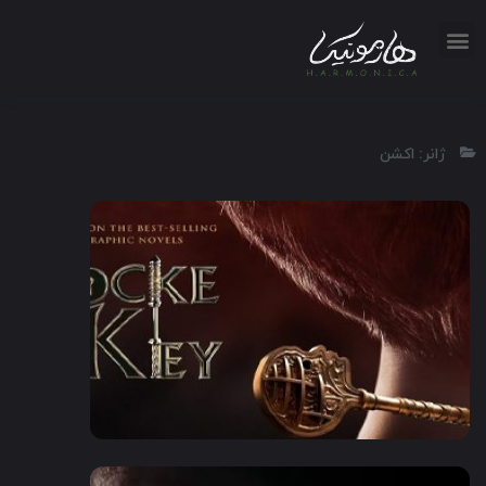
ژانر: اکشن
2020
1:30
7.6