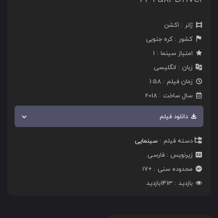
ژانر
اکشن
کشور
کره جنوبی
امتیاز سینما
1
زبان
انگلیسی
زمان فیلم
1:58
سال ساخت
2018
دانلود فیلم
دسته فیلم
سینمایی
زیرنویس
فارسی
محدوده سنی
+17
بازدید
1413
بازدید