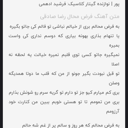
پور | نوازنده گیتار کلاسیک: فرشید ادهمی
متن آهنگ فرض محال رضا صادقی
به فرض محالم بری از خیالم نباشی تو فالم کی جاتو بگیره
یا تنهام بذاری بهونه بیاری که دوسم نداری کی واست
بمیره
نمیگیره جاتو کسی توی قلبم نمیره خیالت یه لحظه نه
اصلا
تو قبل نبودت بگیر جونو از من که قلب ما دوتا همدیگه
وصلن
بری کم میارم کیو جز تو دارم تو گریه سرم رو شونش بذارم
بری من تمومم تا تو هستی خوبم ببین من کنارت خود
آرزومم
به فرض محالم که هر روز و سالم پر از غم شه حالم