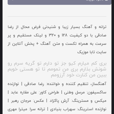
ترانه و آهنگ بسیار زیبا و شنیدنی فرض محال از رضا
صادقی با دو کیفیت 128 و 320 و لینک مستقیم و پر
سرعت به همراه تکست و متن آهنگ + پخش آنلاین از
سایت تابا موزیک
بری کم میارم کیو جز تو دارم تو گریه سرم رو
شونش بذارم بری من تمومم تا تو هستی خوبم
ببین من کنارت خود آرزومم
آهنگساز، تنظیم کننده و خواننده: رضا صادقی | نوازنده
ساکسیفون: مرسل وطنی | طراحی کاور: علی مقاره عابد |
میکس و مسترینگ: آرش پاکزاد | عکس: مرجان رهبر |
نوازنده استرینگ: سهراب بنیادی | ترانه سرا: میترا مهری