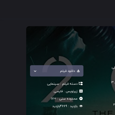
لی
دانلود فیلم
3.
دسته فیلم
سینمایی
زیرنویس
فارسی
محدوده سنی
+17
2
بازدید
4669
بازدید