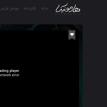
خانه
نگارخانه
عوامل فیلم
ading player:
etwork error