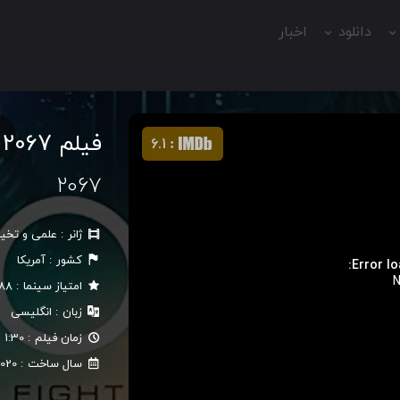
دانلود
اخبار
فیلم 2067
6.1
:
2067
ژانر
علمی و تخی
کشور
آمریکا
Error lo
N
امتیاز سینما
88
زبان
انگلیسی
زمان فیلم
1:30
سال ساخت
020