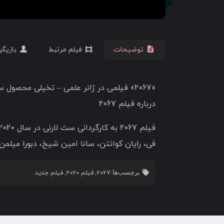
توضیحات
فیلم مرتبط
بازیگر
«2067» فیلمی در ژانر علمی – تخیلی محصول سال 2020 است. مردی به آینده سفر می کند تا دنیای در حال مرگ را نجات دهد…
درباره فیلم 2067
فی، رایان کوانتن، سانا امین شیخ، دبورا میلمن،
2067
فیلم 2020
فیلم جدید
برچسب‌ها:
,
,