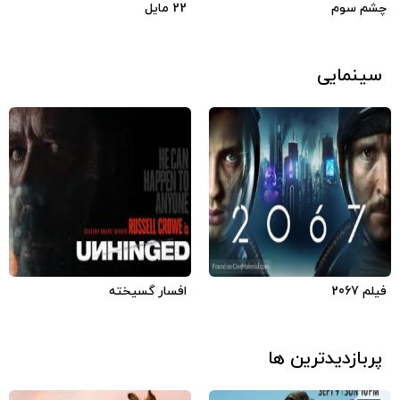
چشم سوم
22 مایل
سینمایی
6.1
6.1
3.88
2020
آمریکا
فارسی
2020
آمریکا
فارسی
فیلم 2067
افسار گسیخته
پربازدیدترین ها