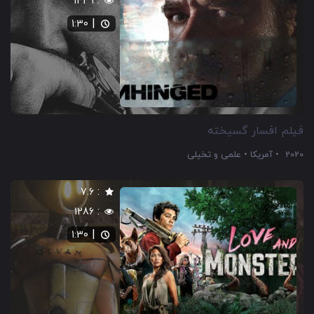
:
1449
|
1:30
فیلم افسار گسیخته
2020
آمریکا
علمی و تخیلی
:
7.6
:
1286
|
1:30