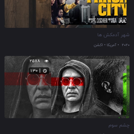
شهر آدمکش ها
2020
آمریکا
اکشن
:
2578
|
1:30
چشم سوم