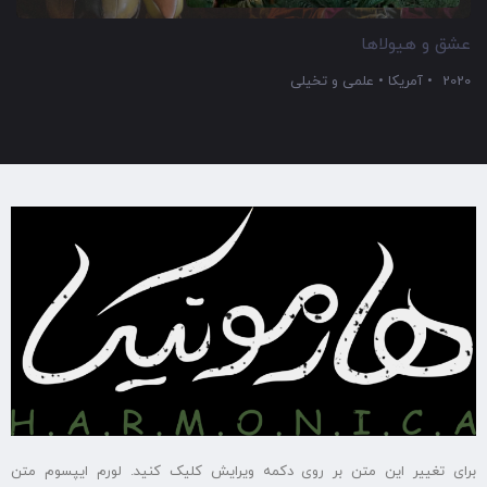
عشق و هیولاها
2020
آمریکا
علمی و تخیلی
برای تغییر این متن بر روی دکمه ویرایش کلیک کنید. لورم ایپسوم متن