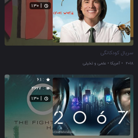
|
1:30
سریال کودکانگی
2018
آمریکا
علمی و تخیلی
:
6.1
:
4667
|
1:30