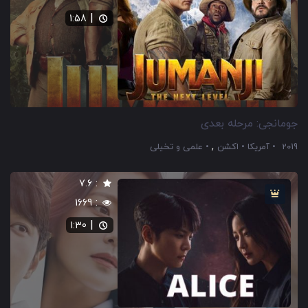
|
1:58
جومانجی: مرحله بعدی
,
2019
آمریکا
اکشن
علمی و تخیلی
:
7.6
:
1669
|
1:30