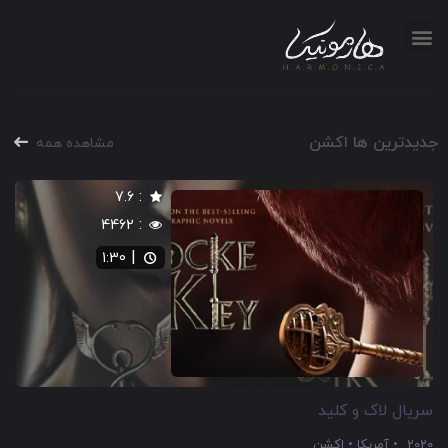
جدیدترین ها اکشن
مشاهده همه
:
7.6
:
4462
|
1:30
سریال لاک و کلید
2020
آمریکا
اکشن