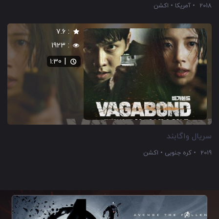
2018
آمریکا
اکشن
:
7.6
:
1923
|
1:30
سریال واگابند
2019
کره جنوبی
اکشن