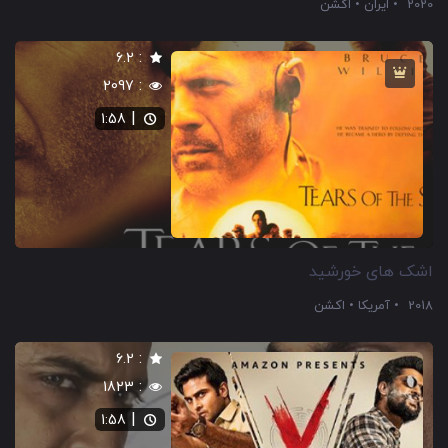
2020
ایران
اکشن
:
6.2
:
2097
|
1:58
اشک های خورشید
2018
آمریکا
اکشن
:
6.2
:
1823
|
1:58