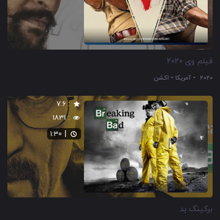
فیلم وی 2020
2020
آمریکا
اکشن
:
7.6
:
1831
|
1:30
برکینگ بد