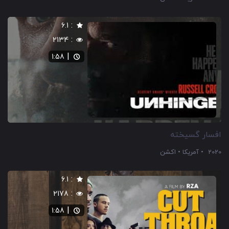
:
6.1
:
2134
|
1:58
افسار گسیخته
2020
آمریکا
اکشن
:
6.1
:
2178
|
1:58