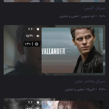
سریال آلیس
2020
کره جنوبی
علمی و تخیلی
:
7.6
:
1599
|
1:30
سریال والاندر جوان
2020
آمریکا
علمی و تخیلی
:
7.6