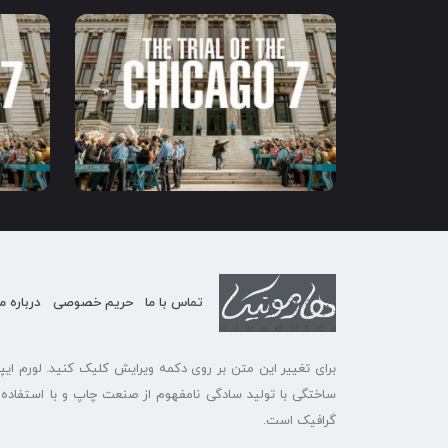
2020
1:30
7.6
2020
تماس با ما
حریم خصوصی
درباره ما
برای تغییر این متن بر روی دکمه ویرایش کلیک کنید. لورم ای
ساختگی با تولید سادگی نامفهوم از صنعت چاپ و با استفاده ا
گرافیک است.