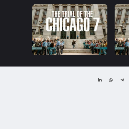
7.6
2020
1:30
7.6