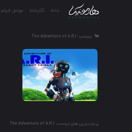
خانه
نگارخانه
عوامل فیلم
برچسب: The Adventure of A.R.I
2020
1:30
7.6
برچسب: The Adventure of A.R.I
پربازدیترین های