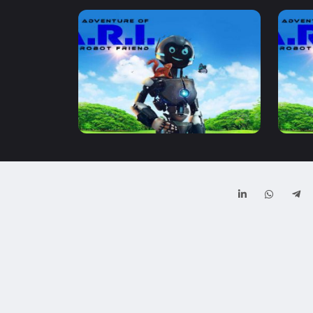
7.6
2020
1:30
7.6