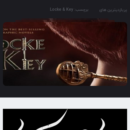
برچسب: Locke & Key
پربازدیترین های
2020
1:30
7.6