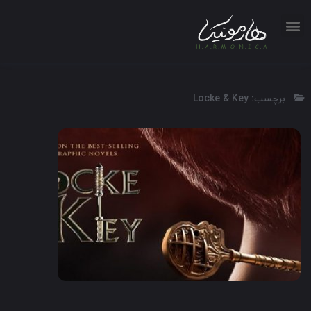
برچسب: Locke & Key
2020
1:30
7.6