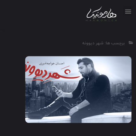
برچسب ها: شهر دیوونه