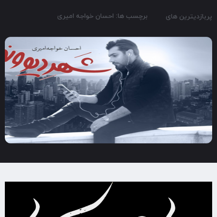
برچسب ها: احسان خواجه امیری
پربازدیترین های