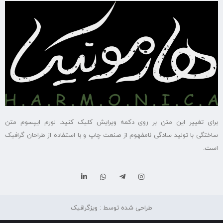
برای تغییر این متن بر روی دکمه ویرایش کلیک کنید. لورم ایپسوم متن
ساختگی با تولید سادگی نامفهوم از صنعت چاپ و با استفاده از طراحان گرافیک
است.
طراحی شده توسط : ویزگرافیک