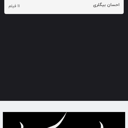
احسان بیگلری
11 فیلم